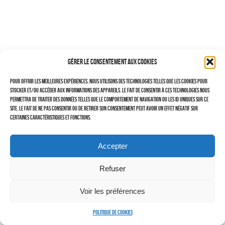
–
TRAVAILLEURS DU XXIÈ SIÈCLE
Tritptyques
Gérer le consentement aux cookies
EXPOSITIONS
Pour offrir les meilleures expériences, nous utilisons des technologies telles que les cookies pour
CARNET DE NOTES (BLOG)
stocker et/ou accéder aux informations des appareils. Le fait de consentir à ces technologies nous
permettra de traiter des données telles que le comportement de navigation ou les ID uniques sur ce
–
site. Le fait de ne pas consentir ou de retirer son consentement peut avoir un effet négatif sur
certaines caractéristiques et fonctions.
CONTACTS
Politique de cookies (UE)
Accepter
Serveur d’images
Refuser
Voir les préférences
Politique de cookies