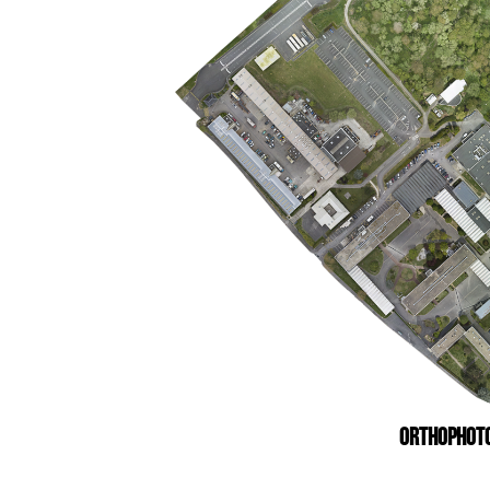
Publicité
eCommerce – Catalogue
PORTRAIT
Reportage
ÉVÉNEMENT PROFESSIONNEL
BÂTIMENT ET TP
ORTHOPHOT
AUDIOVISUEL AÉRIEN