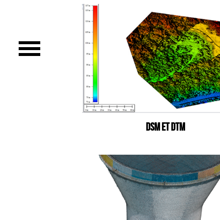
Imagerie Aérienne
PHOTOGRAMMÉTRIE
–
–
TRAVAILLEURS DU XXIÈ SIÈCLE
Tritptyques
DSM ET DTM
EXPOSITIONS
CARNET DE NOTES (BLOG)
–
CONTACTS
Politique de cookies (UE)