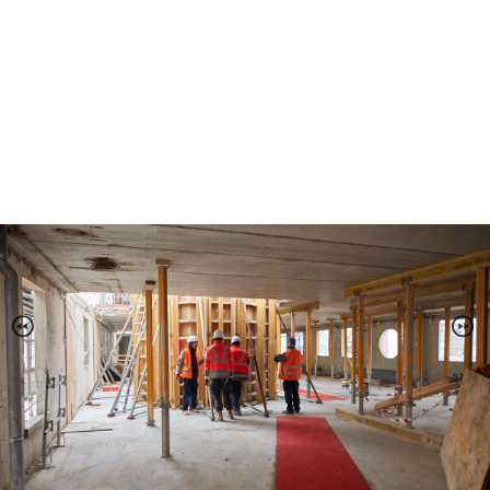
PORTRAIT
Reportage
ÉVÉNEMENT PROFESSIONNEL
BÂTIMENT ET TP
AUDIOVISUEL AÉRIEN
Imagerie Aérienne
PHOTOGRAMMÉTRIE
–
–
TRAVAILLEURS DU XXIÈ SIÈCLE
Tritptyques
EXPOSITIONS