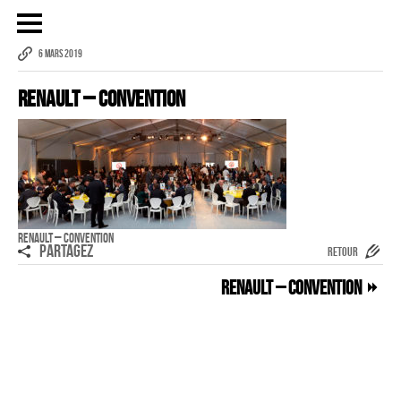
6 MARS 2019
Renault – Convention
Publicité
eCommerce – Catalogue
PORTRAIT
Reportage
ÉVÉNEMENT PROFESSIONNEL
Renault – Convention
PARTAGEZ
RETOUR
BÂTIMENT ET TP
Renault – Convention
AUDIOVISUEL AÉRIEN
Imagerie Aérienne
PHOTOGRAMMÉTRIE
–