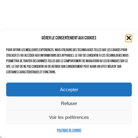
–
TRAVAILLEURS DU XXIÈ SIÈCLE
Tritptyques
Gérer le consentement aux cookies
EXPOSITIONS
Pour offrir les meilleures expériences, nous utilisons des technologies telles que les cookies pour
CARNET DE NOTES (BLOG)
stocker et/ou accéder aux informations des appareils. Le fait de consentir à ces technologies nous
permettra de traiter des données telles que le comportement de navigation ou les ID uniques sur ce
–
site. Le fait de ne pas consentir ou de retirer son consentement peut avoir un effet négatif sur
certaines caractéristiques et fonctions.
CONTACTS
Politique de cookies (UE)
Accepter
Serveur d’images
Refuser
Voir les préférences
Politique de cookies