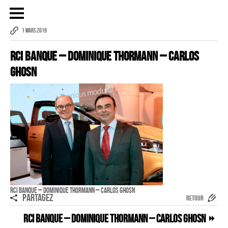
1 MARS 2019
RCI Banque – Dominique Thormann – Carlos
Publicité
Ghosn
eCommerce – Catalogue
PORTRAIT
Reportage
ÉVÉNEMENT PROFESSIONNEL
BÂTIMENT ET TP
AUDIOVISUEL AÉRIEN
Imagerie Aérienne
RCI Banque – Dominique Thormann – Carlos Ghosn
PARTAGEZ
RETOUR
PHOTOGRAMMÉTRIE
RCI Banque – Dominique Thormann – Carlos Ghosn
–