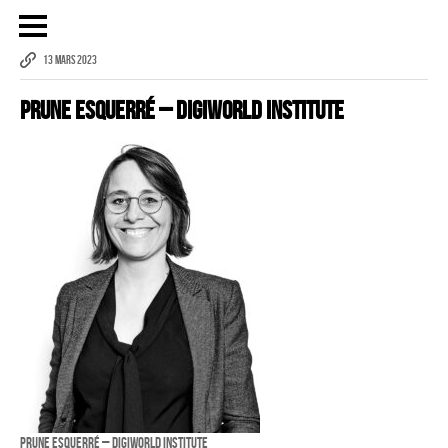
13 MARS 2023
Prune ESQUERRÉ – Digiworld Institute
Publicité
eCommerce – Catalogue
PORTRAIT
Reportage
ÉVÉNEMENT PROFESSIONNEL
BÂTIMENT ET TP
AUDIOVISUEL AÉRIEN
Imagerie Aérienne
PHOTOGRAMMÉTRIE
–
Prune ESQUERRÉ – Digiworld Institute