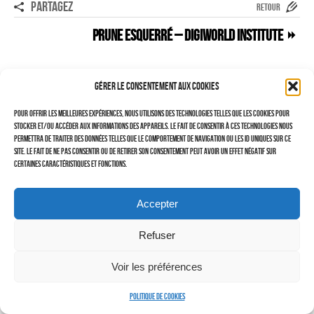
PARTAGEZ
RETOUR
–
Prune ESQUERRÉ – Digiworld Institute
TRAVAILLEURS DU XXIÈ SIÈCLE
Tritptyques
Gérer le consentement aux cookies
EXPOSITIONS
Pour offrir les meilleures expériences, nous utilisons des technologies telles que les cookies pour
CARNET DE NOTES (BLOG)
stocker et/ou accéder aux informations des appareils. Le fait de consentir à ces technologies nous
permettra de traiter des données telles que le comportement de navigation ou les ID uniques sur ce
–
site. Le fait de ne pas consentir ou de retirer son consentement peut avoir un effet négatif sur
certaines caractéristiques et fonctions.
CONTACTS
Politique de cookies (UE)
Accepter
Serveur d’images
Refuser
Voir les préférences
Politique de cookies