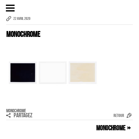
22 AVRIL 2020
Monochrome
Publicité
eCommerce – Catalogue
PORTRAIT
Reportage
ÉVÉNEMENT PROFESSIONNEL
BÂTIMENT ET TP
AUDIOVISUEL AÉRIEN
Monochrome
Imagerie Aérienne
PARTAGEZ
RETOUR
PHOTOGRAMMÉTRIE
Monochrome
–