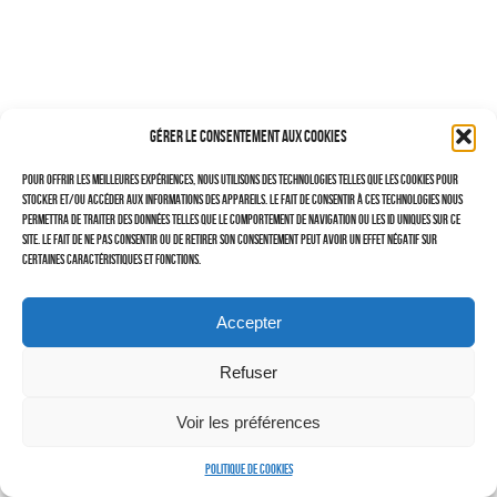
–
TRAVAILLEURS DU XXIÈ SIÈCLE
Tritptyques
Gérer le consentement aux cookies
EXPOSITIONS
Pour offrir les meilleures expériences, nous utilisons des technologies telles que les cookies pour
CARNET DE NOTES (BLOG)
stocker et/ou accéder aux informations des appareils. Le fait de consentir à ces technologies nous
permettra de traiter des données telles que le comportement de navigation ou les ID uniques sur ce
–
site. Le fait de ne pas consentir ou de retirer son consentement peut avoir un effet négatif sur
certaines caractéristiques et fonctions.
CONTACTS
Politique de cookies (UE)
Accepter
Serveur d’images
Refuser
Voir les préférences
Politique de cookies