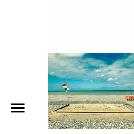
Publicité
eCommerce – Catalogue
PORTRAIT
Reportage
ÉVÉNEMENT PROFESSIONNEL
BÂTIMENT ET TP
AUDIOVISUEL AÉRIEN
Imagerie Aérienne
PHOTOGRAMMÉTRIE
–
–
TRAVAILLEURS DU XXIÈ SIÈCLE