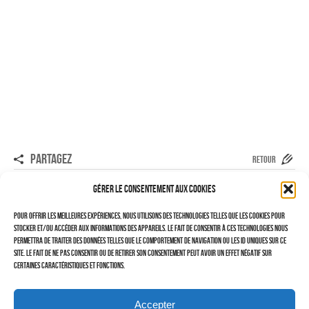
PARTAGEZ
RETOUR
Probablement mon dernier S2 !!!
Gérer le consentement aux cookies
La plage du Tréport
Pour offrir les meilleures expériences, nous utilisons des technologies telles que les cookies pour
stocker et/ou accéder aux informations des appareils. Le fait de consentir à ces technologies nous
permettra de traiter des données telles que le comportement de navigation ou les ID uniques sur ce
site. Le fait de ne pas consentir ou de retirer son consentement peut avoir un effet négatif sur
certaines caractéristiques et fonctions.
Un Commentaire
Accepter