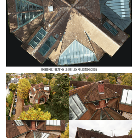
PORTRAIT
Reportage
ÉVÉNEMENT PROFESSIONNEL
BÂTIMENT ET TP
AUDIOVISUEL AÉRIEN
Imagerie Aérienne
Orhtophotgraphie de toiture pour inspection
PHOTOGRAMMÉTRIE
–
–
TRAVAILLEURS DU XXIÈ SIÈCLE
Tritptyques
EXPOSITIONS