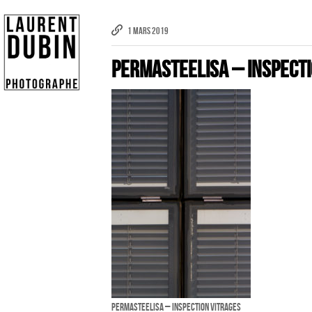
1 MARS 2019
Permasteelisa – Inspecti
Publicité
eCommerce – Catalogue
PORTRAIT
Reportage
ÉVÉNEMENT PROFESSIONNEL
BÂTIMENT ET TP
AUDIOVISUEL AÉRIEN
Imagerie Aérienne
Permasteelisa – Inspection Vitrages