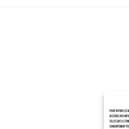
Pour offrir les m
accéder aux info
telles que le com
consentement peu