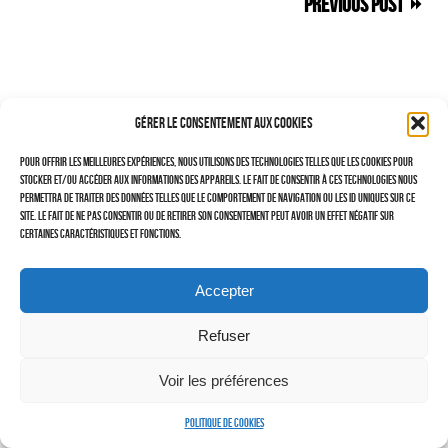
Previous Post
–
TRAVAILLEURS DU XXIÈ SIÈCLE
Tritptyques
Gérer le consentement aux cookies
EXPOSITIONS
Pour offrir les meilleures expériences, nous utilisons des technologies telles que les cookies pour
CARNET DE NOTES (BLOG)
stocker et/ou accéder aux informations des appareils. Le fait de consentir à ces technologies nous
permettra de traiter des données telles que le comportement de navigation ou les ID uniques sur ce
–
site. Le fait de ne pas consentir ou de retirer son consentement peut avoir un effet négatif sur
certaines caractéristiques et fonctions.
CONTACTS
Politique de cookies (UE)
Accepter
Serveur d’images
Refuser
Voir les préférences
Politique de cookies