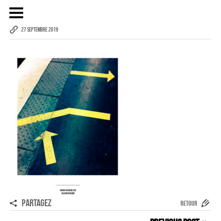
27 SEPTEMBRE 2019
Publicité
eCommerce – Catalogue
PORTRAIT
Reportage
ÉVÉNEMENT PROFESSIONNEL
BÂTIMENT ET TP
AUDIOVISUEL AÉRIEN
Imagerie Aérienne
PHOTOGRAMMÉTRIE
PARTAGEZ
RETOUR
–