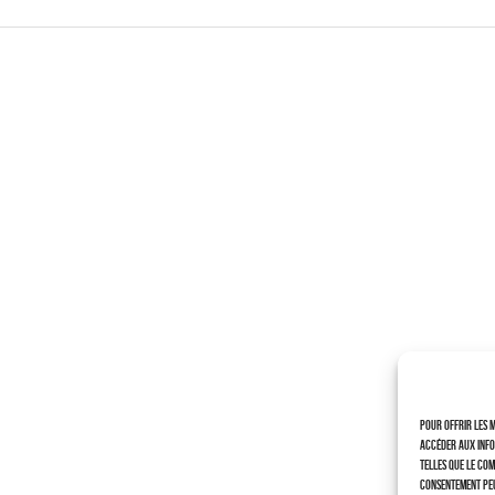
Pour offrir les m
accéder aux info
telles que le com
consentement peu