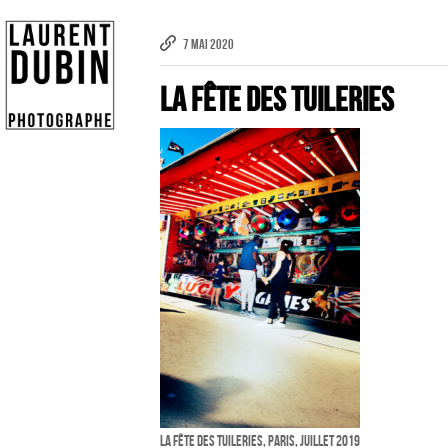
7 MAI 2020
La Fête Des Tuileries
Publicité
eCommerce – Catalogue
PORTRAIT
Reportage
ÉVÉNEMENT PROFESSIONNEL
BÂTIMENT ET TP
AUDIOVISUEL AÉRIEN
Imagerie Aérienne
La Fête Des Tuileries, Paris, Juillet 2019