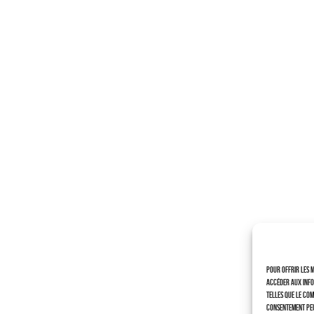
Pour offrir les m
accéder aux info
telles que le com
consentement peu