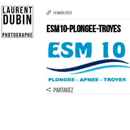
24 MARS 2025
ESM10-plongee-Troyes
Publicité
eCommerce – Catalogue
PORTRAIT
Reportage
ÉVÉNEMENT PROFESSIONNEL
PARTAGEZ
BÂTIMENT ET TP
AUDIOVISUEL AÉRIEN
Imagerie Aérienne