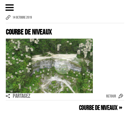
14 OCTOBRE 2019
Courbe De Niveaux
Publicité
eCommerce – Catalogue
PORTRAIT
Reportage
ÉVÉNEMENT PROFESSIONNEL
BÂTIMENT ET TP
AUDIOVISUEL AÉRIEN
PARTAGEZ
RETOUR
Imagerie Aérienne
Courbe De Niveaux
PHOTOGRAMMÉTRIE
–