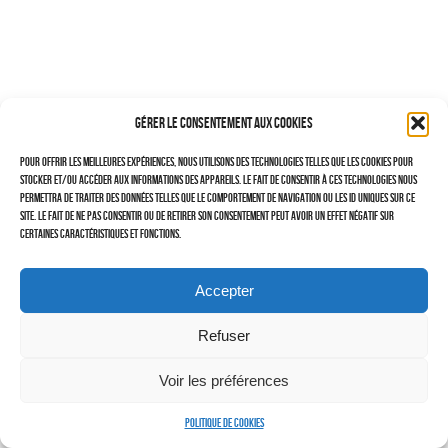
–
TRAVAILLEURS DU XXIÈ SIÈCLE
Tritptyques
Gérer le consentement aux cookies
EXPOSITIONS
Pour offrir les meilleures expériences, nous utilisons des technologies telles que les cookies pour
CARNET DE NOTES (BLOG)
stocker et/ou accéder aux informations des appareils. Le fait de consentir à ces technologies nous
permettra de traiter des données telles que le comportement de navigation ou les ID uniques sur ce
–
site. Le fait de ne pas consentir ou de retirer son consentement peut avoir un effet négatif sur
certaines caractéristiques et fonctions.
CONTACTS
Politique de cookies (UE)
Accepter
Serveur d’images
Refuser
Voir les préférences
Politique de cookies