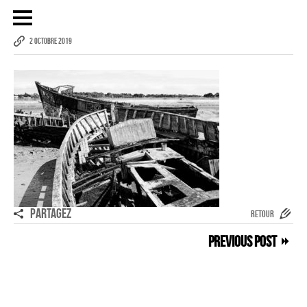
2 OCTOBRE 2019
Publicité
eCommerce – Catalogue
PORTRAIT
Reportage
ÉVÉNEMENT PROFESSIONNEL
BÂTIMENT ET TP
PARTAGEZ
RETOUR
AUDIOVISUEL AÉRIEN
Previous Post
Imagerie Aérienne
PHOTOGRAMMÉTRIE
–