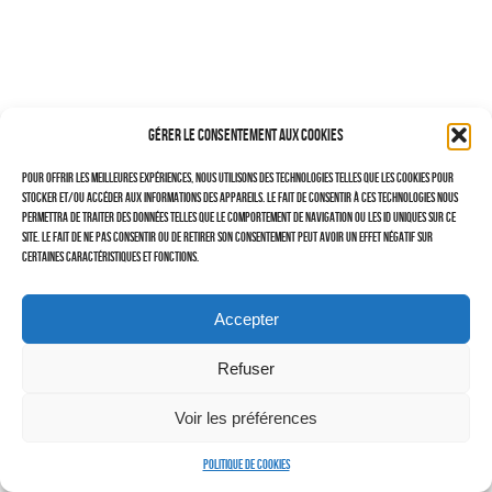
–
TRAVAILLEURS DU XXIÈ SIÈCLE
Tritptyques
Gérer le consentement aux cookies
EXPOSITIONS
Pour offrir les meilleures expériences, nous utilisons des technologies telles que les cookies pour
CARNET DE NOTES (BLOG)
stocker et/ou accéder aux informations des appareils. Le fait de consentir à ces technologies nous
permettra de traiter des données telles que le comportement de navigation ou les ID uniques sur ce
–
site. Le fait de ne pas consentir ou de retirer son consentement peut avoir un effet négatif sur
certaines caractéristiques et fonctions.
CONTACTS
Politique de cookies (UE)
Accepter
Serveur d’images
Refuser
Voir les préférences
Politique de cookies