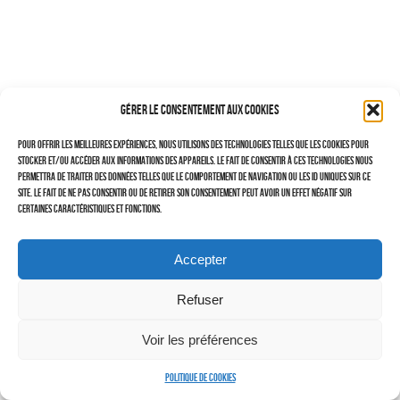
–
TRAVAILLEURS DU XXIÈ SIÈCLE
Tritptyques
Gérer le consentement aux cookies
EXPOSITIONS
Pour offrir les meilleures expériences, nous utilisons des technologies telles que les cookies pour
CARNET DE NOTES (BLOG)
stocker et/ou accéder aux informations des appareils. Le fait de consentir à ces technologies nous
permettra de traiter des données telles que le comportement de navigation ou les ID uniques sur ce
–
site. Le fait de ne pas consentir ou de retirer son consentement peut avoir un effet négatif sur
certaines caractéristiques et fonctions.
CONTACTS
Politique de cookies (UE)
Accepter
Serveur d’images
Refuser
Voir les préférences
Politique de cookies