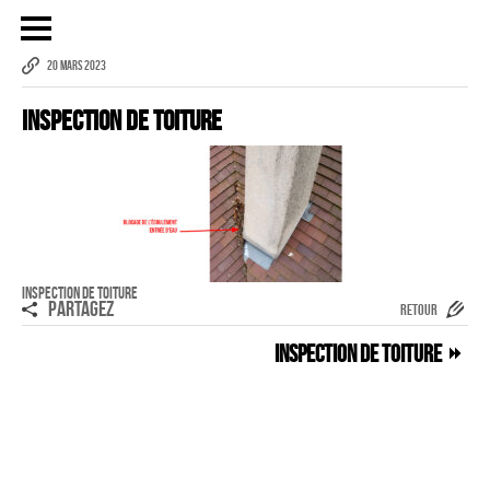
20 MARS 2023
Inspection de toiture
Publicité
eCommerce – Catalogue
PORTRAIT
Reportage
ÉVÉNEMENT PROFESSIONNEL
Inspection de toiture
PARTAGEZ
RETOUR
BÂTIMENT ET TP
Inspection de toiture
AUDIOVISUEL AÉRIEN
Imagerie Aérienne
PHOTOGRAMMÉTRIE
–