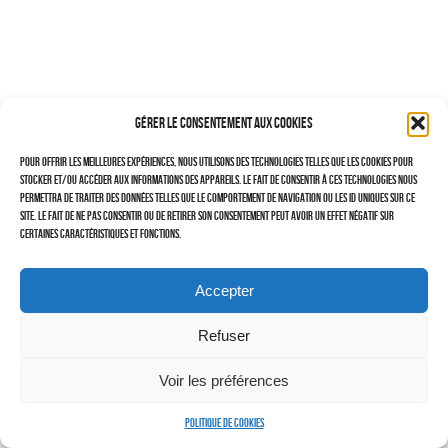
–
TRAVAILLEURS DU XXIÈ SIÈCLE
Tritptyques
Gérer le consentement aux cookies
EXPOSITIONS
Pour offrir les meilleures expériences, nous utilisons des technologies telles que les cookies pour
CARNET DE NOTES (BLOG)
stocker et/ou accéder aux informations des appareils. Le fait de consentir à ces technologies nous
permettra de traiter des données telles que le comportement de navigation ou les ID uniques sur ce
–
site. Le fait de ne pas consentir ou de retirer son consentement peut avoir un effet négatif sur
certaines caractéristiques et fonctions.
CONTACTS
Politique de cookies (UE)
Accepter
Serveur d’images
Refuser
Voir les préférences
Politique de cookies