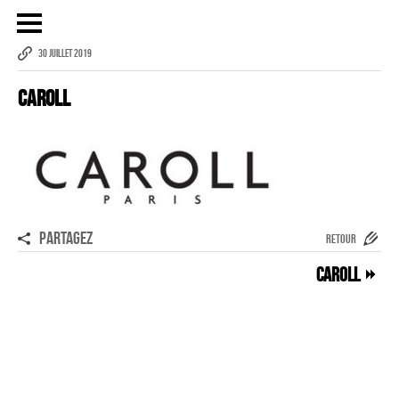
30 JUILLET 2019
Caroll
Publicité
eCommerce – Catalogue
PORTRAIT
Reportage
ÉVÉNEMENT PROFESSIONNEL
PARTAGEZ
RETOUR
BÂTIMENT ET TP
Caroll
AUDIOVISUEL AÉRIEN
Imagerie Aérienne
PHOTOGRAMMÉTRIE
–