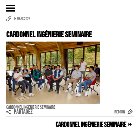
14 MARS 2023
Cardonnel Ingénierie Seminaire
Publicité
eCommerce – Catalogue
PORTRAIT
Reportage
ÉVÉNEMENT PROFESSIONNEL
BÂTIMENT ET TP
AUDIOVISUEL AÉRIEN
Cardonnel Ingénierie Seminaire
PARTAGEZ
RETOUR
Imagerie Aérienne
Cardonnel Ingénierie Seminaire
PHOTOGRAMMÉTRIE
–