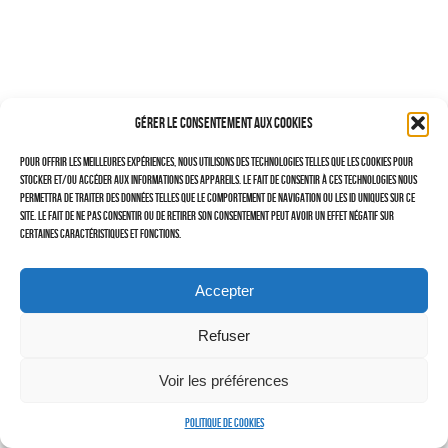
–
TRAVAILLEURS DU XXIÈ SIÈCLE
Tritptyques
Gérer le consentement aux cookies
EXPOSITIONS
Pour offrir les meilleures expériences, nous utilisons des technologies telles que les cookies pour
CARNET DE NOTES (BLOG)
stocker et/ou accéder aux informations des appareils. Le fait de consentir à ces technologies nous
permettra de traiter des données telles que le comportement de navigation ou les ID uniques sur ce
–
site. Le fait de ne pas consentir ou de retirer son consentement peut avoir un effet négatif sur
certaines caractéristiques et fonctions.
CONTACTS
Politique de cookies (UE)
Accepter
Serveur d’images
Refuser
Voir les préférences
Politique de cookies