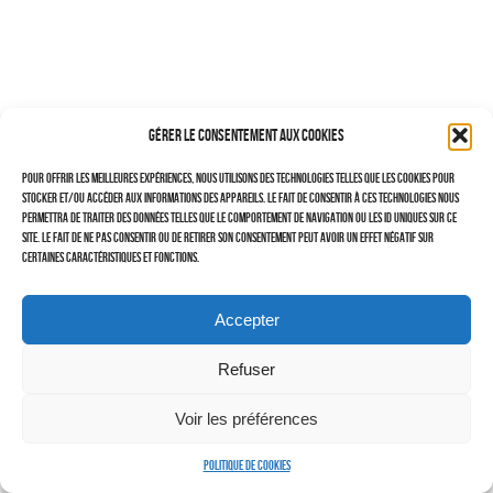
–
TRAVAILLEURS DU XXIÈ SIÈCLE
Tritptyques
Gérer le consentement aux cookies
EXPOSITIONS
Pour offrir les meilleures expériences, nous utilisons des technologies telles que les cookies pour
CARNET DE NOTES (BLOG)
stocker et/ou accéder aux informations des appareils. Le fait de consentir à ces technologies nous
permettra de traiter des données telles que le comportement de navigation ou les ID uniques sur ce
–
site. Le fait de ne pas consentir ou de retirer son consentement peut avoir un effet négatif sur
certaines caractéristiques et fonctions.
CONTACTS
Politique de cookies (UE)
Accepter
Serveur d’images
Refuser
Voir les préférences
Politique de cookies