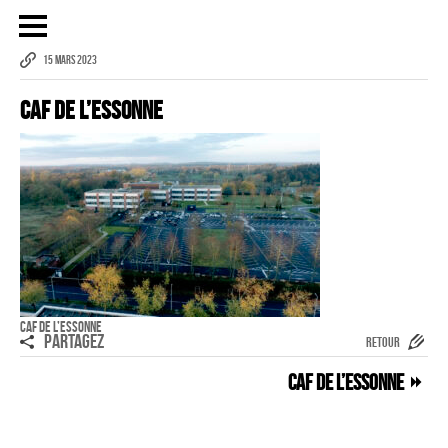
15 MARS 2023
CAF de l’Essonne
Publicité
eCommerce – Catalogue
PORTRAIT
Reportage
ÉVÉNEMENT PROFESSIONNEL
BÂTIMENT ET TP
AUDIOVISUEL AÉRIEN
CAF de l’Essonne
PARTAGEZ
RETOUR
Imagerie Aérienne
CAF de l’Essonne
PHOTOGRAMMÉTRIE
–