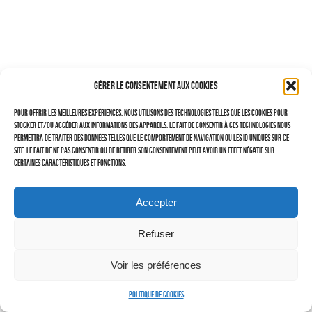
–
TRAVAILLEURS DU XXIÈ SIÈCLE
Tritptyques
Gérer le consentement aux cookies
EXPOSITIONS
Pour offrir les meilleures expériences, nous utilisons des technologies telles que les cookies pour
CARNET DE NOTES (BLOG)
stocker et/ou accéder aux informations des appareils. Le fait de consentir à ces technologies nous
permettra de traiter des données telles que le comportement de navigation ou les ID uniques sur ce
–
site. Le fait de ne pas consentir ou de retirer son consentement peut avoir un effet négatif sur
certaines caractéristiques et fonctions.
CONTACTS
Politique de cookies (UE)
Accepter
Serveur d’images
Refuser
Voir les préférences
Politique de cookies