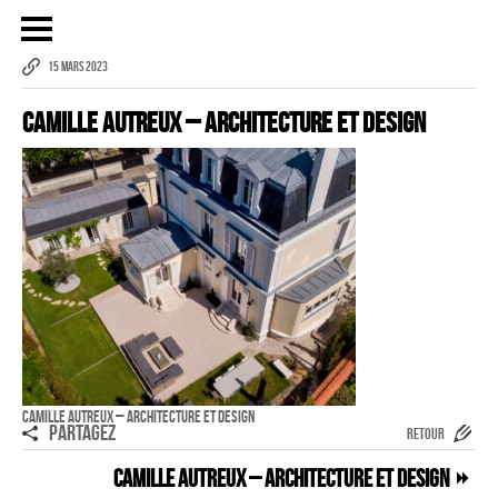
15 MARS 2023
Camille Autreux – Architecture et Design
Publicité
eCommerce – Catalogue
PORTRAIT
Reportage
ÉVÉNEMENT PROFESSIONNEL
BÂTIMENT ET TP
AUDIOVISUEL AÉRIEN
Imagerie Aérienne
Camille Autreux – Architecture et Design
PARTAGEZ
RETOUR
PHOTOGRAMMÉTRIE
Camille Autreux – Architecture et Design
–