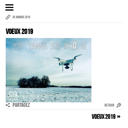
30 JANVIER 2019
Voeux 2019
Publicité
eCommerce – Catalogue
PORTRAIT
Reportage
ÉVÉNEMENT PROFESSIONNEL
BÂTIMENT ET TP
AUDIOVISUEL AÉRIEN
Imagerie Aérienne
PARTAGEZ
RETOUR
PHOTOGRAMMÉTRIE
Voeux 2019
–