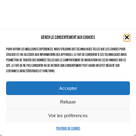
–
TRAVAILLEURS DU XXIÈ SIÈCLE
Tritptyques
Gérer le consentement aux cookies
EXPOSITIONS
Pour offrir les meilleures expériences, nous utilisons des technologies telles que les cookies pour
CARNET DE NOTES (BLOG)
stocker et/ou accéder aux informations des appareils. Le fait de consentir à ces technologies nous
permettra de traiter des données telles que le comportement de navigation ou les ID uniques sur ce
–
site. Le fait de ne pas consentir ou de retirer son consentement peut avoir un effet négatif sur
certaines caractéristiques et fonctions.
CONTACTS
Politique de cookies (UE)
Accepter
Serveur d’images
Refuser
Voir les préférences
Politique de cookies