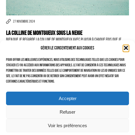
–
CONTACTS
27 NOVEMBRE 2024
Politique de cookies (UE)
La colline de Montgueux sous la neige
Serveur d’images
Bien que je regarde la colline de Montgueux avec plaisir à chaque fois que je
passe devant, c’est la première fois que je m’aperçois qu’on peut la voir dans sa
Gérer le consentement aux cookies
totalité ! Est-ce le changement de couleur et de contraste qui me l’a révélée ? En
tout cas, ce furtif rayon de soleil perçant la grisaille du matin m’a permis d’en
Pour offrir les meilleures expériences, nous utilisons des technologies telles que les cookies pour
faire cette …
stocker et/ou accéder aux informations des appareils. Le fait de consentir à ces technologies nous
permettra de traiter des données telles que le comportement de navigation ou les ID uniques sur ce
Voir Plus
Partagez
site. Le fait de ne pas consentir ou de retirer son consentement peut avoir un effet négatif sur
certaines caractéristiques et fonctions.
Accepter
Refuser
Voir les préférences