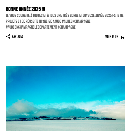
Reportage
Bonne Année 2025 !!!
ÉVÉNEMENT PROFESSIONNEL
Je vous souhaite à toutes et à tous une très bonne et joyeuse année 2025 faite de
projets et de réussite !!! #neige #aube #aubeenchampagne
BÂTIMENT ET TP
#aubeenchampagneledepartement #champagne
AUDIOVISUEL AÉRIEN
Voir Plus
Partagez
Imagerie Aérienne
PHOTOGRAMMÉTRIE
–
–
TRAVAILLEURS DU XXIÈ SIÈCLE
Tritptyques
EXPOSITIONS
CARNET DE NOTES (BLOG)