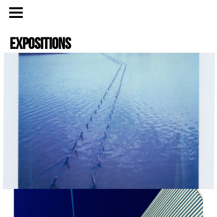
expositions
Publicité
eCommerce – Catalogue
PORTRAIT
Reportage
ÉVÉNEMENT PROFESSIONNEL
BÂTIMENT ET TP
AUDIOVISUEL AÉRIEN
Imagerie Aérienne
PHOTOGRAMMÉTRIE