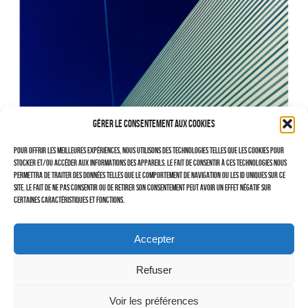
–
–
TRAVAILLEURS DU XXIÈ SIÈCLE
Tritptyques
EXPOSITIONS
Gérer le consentement aux cookies
CARNET DE NOTES (BLOG)
Pour offrir les meilleures expériences, nous utilisons des technologies telles que les cookies pour
stocker et/ou accéder aux informations des appareils. Le fait de consentir à ces technologies nous
–
permettra de traiter des données telles que le comportement de navigation ou les ID uniques sur ce
site. Le fait de ne pas consentir ou de retirer son consentement peut avoir un effet négatif sur
CONTACTS
certaines caractéristiques et fonctions.
Politique de cookies (UE)
Accepter
Serveur d’images
Refuser
Voir les préférences