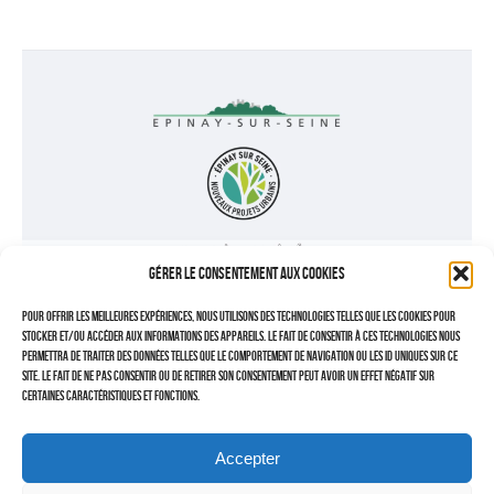
PHOTOGRAMMÉTRIE
–
–
TRAVAILLEURS DU XXIÈ SIÈCLE
Tritptyques
EXPOSITIONS
CARNET DE NOTES (BLOG)
Gérer le consentement aux cookies
–
Pour offrir les meilleures expériences, nous utilisons des technologies telles que les cookies pour
stocker et/ou accéder aux informations des appareils. Le fait de consentir à ces technologies nous
CONTACTS
permettra de traiter des données telles que le comportement de navigation ou les ID uniques sur ce
site. Le fait de ne pas consentir ou de retirer son consentement peut avoir un effet négatif sur
Politique de cookies (UE)
certaines caractéristiques et fonctions.
Serveur d’images
PARTAGEZ
RETOUR
Accepter
La colline de Montgueux sous la neige