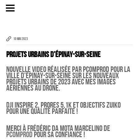
10 MAI 2023
Publicité
Projets Urbains d’Épinay-Sur-Seine
eCommerce – Catalogue
Nouvelle video réalisée par PComProd pour la
ville d’Épinay-Sur-Seine sur les nouveaux
PORTRAIT
projets urbains de 2023 avec mes images
Reportage
aériennes au drone.
ÉVÉNEMENT PROFESSIONNEL
Dji Inspire 2, ProRes 5,1K et objectifs Zuiko
BÂTIMENT ET TP
pour une qualité parfaite !
AUDIOVISUEL AÉRIEN
Merci à Frédéric Da Mota Marcelino de
Imagerie Aérienne
PCOMPROD
pour sa confiance !