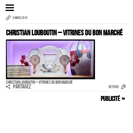
6 MARS 2019
Christian Louboutin – Vitrines du Bon Marché
Publicité
eCommerce – Catalogue
PORTRAIT
Reportage
ÉVÉNEMENT PROFESSIONNEL
Christian Louboutin – Vitrines du Bon Marché
BÂTIMENT ET TP
PARTAGEZ
RETOUR
AUDIOVISUEL AÉRIEN
Publicité
Imagerie Aérienne
PHOTOGRAMMÉTRIE
–