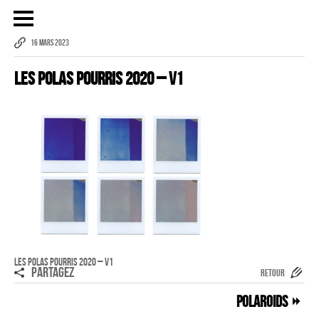
16 MARS 2023
Les Polas Pourris 2020 – V1
Publicité
eCommerce – Catalogue
PORTRAIT
Reportage
ÉVÉNEMENT PROFESSIONNEL
BÂTIMENT ET TP
AUDIOVISUEL AÉRIEN
Imagerie Aérienne
Les Polas Pourris 2020 – V1
PARTAGEZ
RETOUR
PHOTOGRAMMÉTRIE
Polaroids
–