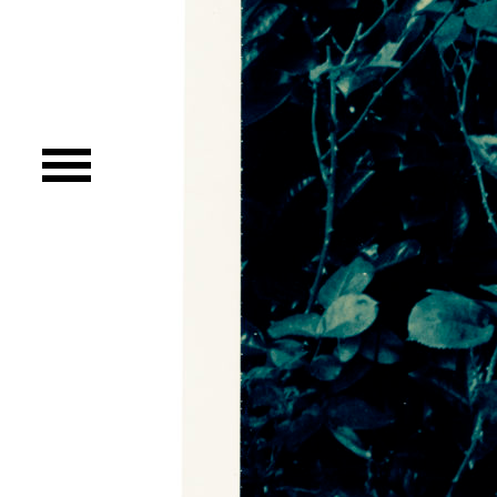
AUDIOVISUEL AÉRIEN
Imagerie Aérienne
PHOTOGRAMMÉTRIE
–
–
TRAVAILLEURS DU XXIÈ SIÈCLE
Tritptyques
EXPOSITIONS
CARNET DE NOTES (BLOG)
–
CONTACTS