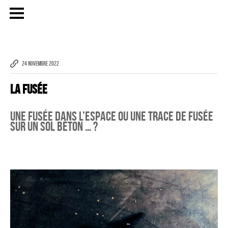
24 NOVEMBRE 2022
La Fusée
Publicité
eCommerce – Catalogue
Une fusée dans l’espace ou une trace de fusée
sur un sol béton … ?
PORTRAIT
Reportage
ÉVÉNEMENT PROFESSIONNEL
BÂTIMENT ET TP
AUDIOVISUEL AÉRIEN
Imagerie Aérienne