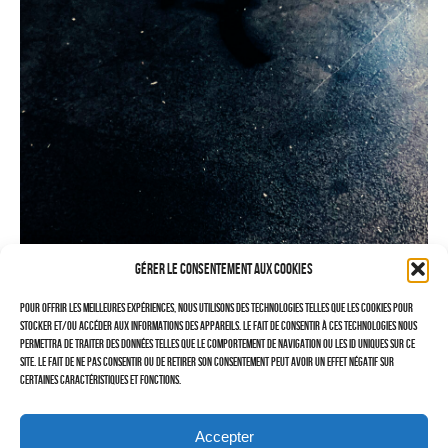
PHOTOGRAMMÉTRIE
–
–
TRAVAILLEURS DU XXIÈ SIÈCLE
Tritptyques
EXPOSITIONS
CARNET DE NOTES (BLOG)
Gérer le consentement aux cookies
–
Pour offrir les meilleures expériences, nous utilisons des technologies telles que les cookies pour
CONTACTS
stocker et/ou accéder aux informations des appareils. Le fait de consentir à ces technologies nous
permettra de traiter des données telles que le comportement de navigation ou les ID uniques sur ce
Politique de cookies (UE)
site. Le fait de ne pas consentir ou de retirer son consentement peut avoir un effet négatif sur
certaines caractéristiques et fonctions.
Serveur d’images
PARTAGEZ
RETOUR
Accepter