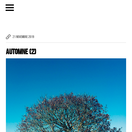
Publicité
21 NOVEMBRE 2019
eCommerce – Catalogue
Automne (2)
PORTRAIT
Reportage
ÉVÉNEMENT PROFESSIONNEL
BÂTIMENT ET TP
AUDIOVISUEL AÉRIEN
Imagerie Aérienne
PHOTOGRAMMÉTRIE
–