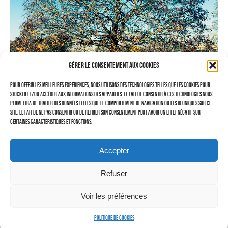
–
TRAVAILLEURS DU XXIÈ SIÈCLE
Tritptyques
Gérer le consentement aux cookies
EXPOSITIONS
Pour offrir les meilleures expériences, nous utilisons des technologies telles que les cookies pour
CARNET DE NOTES (BLOG)
stocker et/ou accéder aux informations des appareils. Le fait de consentir à ces technologies nous
permettra de traiter des données telles que le comportement de navigation ou les ID uniques sur ce
–
site. Le fait de ne pas consentir ou de retirer son consentement peut avoir un effet négatif sur
Toujours le même trajet, toujours le même arbre, toujours aussi beau !
certaines caractéristiques et fonctions.
CONTACTS
Politique de cookies (UE)
Accepter
PARTAGEZ
RETOUR
Serveur d’images
Refuser
Les Voies de Saint-Lazare
Automne
Voir les préférences
Politique de cookies