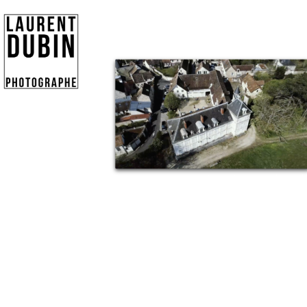
Publicité
eCommerce – Catalogue
PORTRAIT
Reportage
ÉVÉNEMENT PROFESSIONNEL
BÂTIMENT ET TP
AUDIOVISUEL AÉRIEN
Imagerie Aérienne